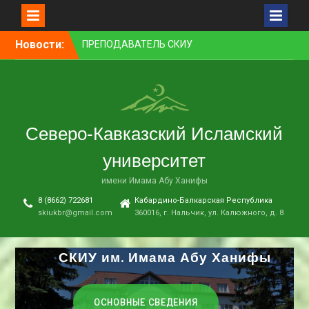
ПРЕПОДАВАТЕЛЬ СКИУ
Перейти
Новости:
ЗАНЯЛ ПЕРВОЕ МЕСТО В
к
НОМИНАЦИИ «ЛУЧШАЯ
контенту
НАУЧНАЯ СТАТЬЯ»
В НАЛЬЧИКЕ СОСТОЯЛСЯ
ПРЕМЬЕРНЫЙ ПОКАЗ
ФИЛЬМА «ОДИН ДЕНЬ
Северо-Кавказский Исламский
ОЖИДАНИЯ»
В СКИУ ПРОШЛИ
университет
ВСТУПИТЕЛЬНЫЕ
имени Имама Абу Ханифы
ЭКЗАМЕНЫ
В АДМИНИСТРАЦИИ Г. О.
8 (8662) 722681
Кабардино-Балкарская Республика
НАЛЬЧИК ПРОШЛО
skiukbr@gmail.com
360016, г. Нальчик, ул. Калюжного, д. 8
ЗАСЕДАНИЕ КОМИССИИ ПО
ВОПРОСАМ
МЕЖНАЦИОНАЛЬНЫХ И
СКИУ им. Имама Абу Ханифы
МЕЖКОНФЕССИОНАЛЬНЫХ
ОТНОШЕНИЙ
ОСНОВНЫЕ СВЕДЕНИЯ