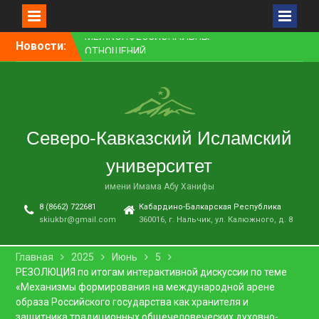
Перейти
Новости:
ПРЕПОДАВАТЕЛЬ СКИУ
к
ЗАНЯЛ ПЕРВОЕ МЕСТО В
контенту
НОМИНАЦИИ «ЛУЧШАЯ
НАУЧНАЯ СТАТЬЯ»
В НАЛЬЧИКЕ СОСТОЯЛСЯ
ПРЕМЬЕРНЫЙ ПОКАЗ
Северо-Кавказский Исламский
ФИЛЬМА «ОДИН ДЕНЬ
ОЖИДАНИЯ»
университет
В СКИУ ПРОШЛИ
ВСТУПИТЕЛЬНЫЕ
имени Имама Абу Ханифы
ЭКЗАМЕНЫ
8 (8662) 722681
Кабардино-Балкарская Республика
В АДМИНИСТРАЦИИ Г. О.
skiukbr@gmail.com
360016, г. Нальчик, ул. Калюжного, д. 8
НАЛЬЧИК ПРОШЛО
ЗАСЕДАНИЕ КОМИССИИ ПО
ВОПРОСАМ
Главная
2025
Июнь
5
МЕЖНАЦИОНАЛЬНЫХ И
РЕЗОЛЮЦИЯ по итогам интерактивной дискуссии по теме
МЕЖКОНФЕССИОНАЛЬНЫХ
«Механизмы формирования на международной арене
ОТНОШЕНИЙ
образа Российского государства как хранителя и
защитника традиционных общечеловеческих духовно-