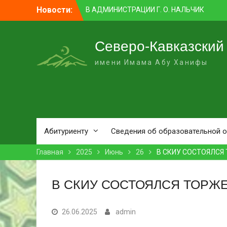
В АДМИНИСТРАЦИИ Г. О. НАЛЬЧИК
Перейти
Новости:
ПРОШЛО ЗАСЕДАНИЕ КОМИССИИ ПО
к
ВОПРОСАМ МЕЖНАЦИОНАЛЬНЫХ И
контенту
МЕЖКОНФЕССИОНАЛЬНЫХ
Северо-Кавказский
ОТНОШЕНИЙ
ПРЕПОДАВАТЕЛЬ СКИУ ЗАНЯЛ ПЕРВОЕ
имени Имама Абу Ханифы
МЕСТО В НОМИНАЦИИ «ЛУЧШАЯ
НАУЧНАЯ СТАТЬЯ»
В НАЛЬЧИКЕ СОСТОЯЛСЯ ПРЕМЬЕРНЫЙ
ПОКАЗ ФИЛЬМА «ОДИН ДЕНЬ
ОЖИДАНИЯ»
В СКИУ ПРОШЛИ ВСТУПИТЕЛЬНЫЕ
Абитуриенту
Сведения об образовательной 
ЭКЗАМЕНЫ
Главная
2025
Июнь
26
В СКИУ СОСТОЯЛСЯ
В СКИУ СОСТОЯЛСЯ ТОРЖ
26.06.2025
admin