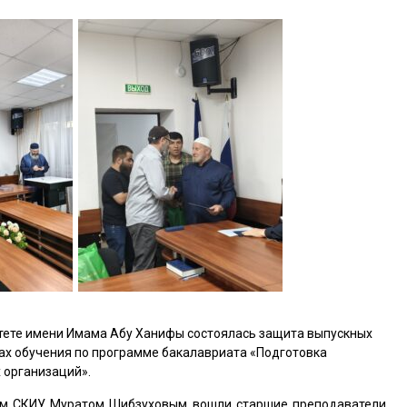
тете имени Имама Абу Ханифы состоялась защита выпускных
ах обучения по программе бакалавриата «Подготовка
 организаций».
ром СКИУ Муратом Шибзуховым вошли старшие преподаватели