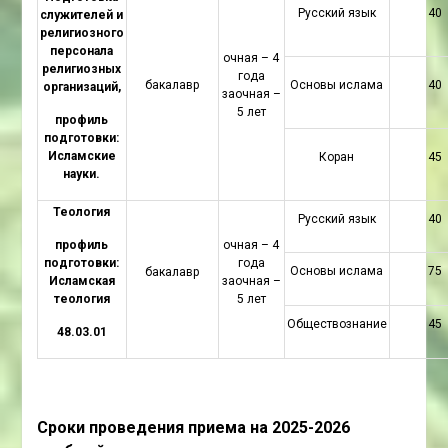
Русский язык
40
служителей и
религиозного
персонала
очная – 4
религиозных
года
бакалавр
Основы ислама
40
организаций,
заочная –
5 лет
профиль
подготовки:
Исламские
Коран
45
науки.
Теология
Русский язык
40
профиль
очная – 4
подготовки:
года
Основы ислама
75
бакалавр
Исламская
заочная –
теология
5 лет
Обществознание
45
48.03.01
Сроки проведения приема на 2025-2026