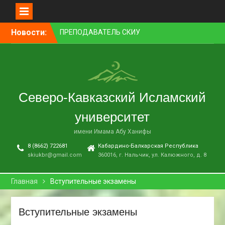
Перейти
Новости:
ПРЕПОДАВАТЕЛЬ СКИУ
к
ЗАНЯЛ ПЕРВОЕ МЕСТО В
контенту
НОМИНАЦИИ «ЛУЧШАЯ
НАУЧНАЯ СТАТЬЯ»
В НАЛЬЧИКЕ СОСТОЯЛСЯ
ПРЕМЬЕРНЫЙ ПОКАЗ
Северо-Кавказский Исламский
ФИЛЬМА «ОДИН ДЕНЬ
ОЖИДАНИЯ»
университет
В СКИУ ПРОШЛИ
ВСТУПИТЕЛЬНЫЕ
имени Имама Абу Ханифы
ЭКЗАМЕНЫ
8 (8662) 722681
Кабардино-Балкарская Республика
В АДМИНИСТРАЦИИ Г. О.
skiukbr@gmail.com
360016, г. Нальчик, ул. Калюжного, д. 8
НАЛЬЧИК ПРОШЛО
ЗАСЕДАНИЕ КОМИССИИ ПО
ВОПРОСАМ
Главная
Вступительные экзамены
МЕЖНАЦИОНАЛЬНЫХ И
МЕЖКОНФЕССИОНАЛЬНЫХ
Вступительные экзамены
ОТНОШЕНИЙ