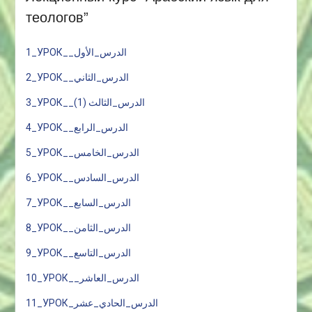
теологов”
1_УРОК__الدرس_الأول
2_УРОК__الدرس_الثاني
3_УРОК__الدرس_الثالث (1)
4_УРОК__الدرس_الرابع
5_УРОК__الدرس_الخامس
6_УРОК__الدرس_السادس
7_УРОК__الدرس_السابع
8_УРОК__الدرس_الثامن
9_УРОК__الدرس_التاسع
10_УРОК__الدرس_العاشر
11_УРОК_الدرس_الحادي_عشر