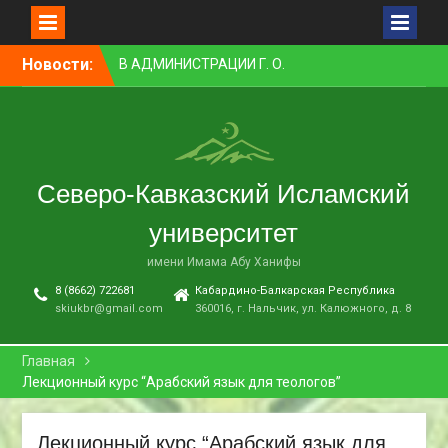
Перейти
Новости:
В АДМИНИСТРАЦИИ Г. О.
к
НАЛЬЧИК ПРОШЛО
контенту
ЗАСЕДАНИЕ КОМИССИИ ПО
ВОПРОСАМ
МЕЖНАЦИОНАЛЬНЫХ И
МЕЖКОНФЕССИОНАЛЬНЫХ
Северо-Кавказский Исламский
ОТНОШЕНИЙ
ПРЕПОДАВАТЕЛЬ СКИУ
университет
ЗАНЯЛ ПЕРВОЕ МЕСТО В
НОМИНАЦИИ «ЛУЧШАЯ
имени Имама Абу Ханифы
НАУЧНАЯ СТАТЬЯ»
8 (8662) 722681
Кабардино-Балкарская Республика
В НАЛЬЧИКЕ СОСТОЯЛСЯ
skiukbr@gmail.com
360016, г. Нальчик, ул. Калюжного, д. 8
ПРЕМЬЕРНЫЙ ПОКАЗ
ФИЛЬМА «ОДИН ДЕНЬ
ОЖИДАНИЯ»
Главная
В СКИУ ПРОШЛИ
Лекционный курс “Арабский язык для теологов”
ВСТУПИТЕЛЬНЫЕ
ЭКЗАМЕНЫ
Лекционный курс “Арабский язык для