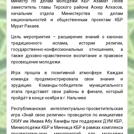
министр по делам молодежи КБР Азамат Люев
заместитель главы Терского района Аскер Алхасов,
начальник отдела Министерства по делам
национальностей и общественным проектам КБР
Мурат Рахаев.
Цель мероприятия – расширение знаний о канонах
традиционного ислама, истории религии,
государственно-конфессиональных отношениях, а
также духовно-нравственное воспитание и правовое
просвещение молодежи.
Игра прошла в позитивной атмосфере. Каждая
команда продемонстрировала свои знания и
эрудицию. Команды-победители муниципального
этапа представят свои районы в финале, который
пройдёт в конце ноября в г. Нальчике.
Республиканская интеллектуально-просветительская
игра «Знай свою религию» проводится по инициативе
СКИУ им. Имама Абу Ханифы при поддержке ДУМ КБР,
Минмолодёжи КБР и Миннаца КБР в рамках комплекса
просветительских мероприятий для молодёжи