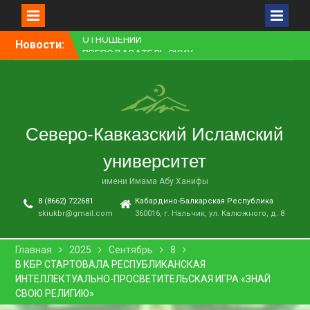
Перейти
Новости:
ПРЕПОДАВАТЕЛЬ СКИУ
к
ЗАНЯЛ ПЕРВОЕ МЕСТО В
контенту
НОМИНАЦИИ «ЛУЧШАЯ
НАУЧНАЯ СТАТЬЯ»
В НАЛЬЧИКЕ СОСТОЯЛСЯ
ПРЕМЬЕРНЫЙ ПОКАЗ
Северо-Кавказский Исламский
ФИЛЬМА «ОДИН ДЕНЬ
ОЖИДАНИЯ»
университет
В СКИУ ПРОШЛИ
ВСТУПИТЕЛЬНЫЕ
имени Имама Абу Ханифы
ЭКЗАМЕНЫ
8 (8662) 722681
Кабардино-Балкарская Республика
В АДМИНИСТРАЦИИ Г. О.
skiukbr@gmail.com
360016, г. Нальчик, ул. Калюжного, д. 8
НАЛЬЧИК ПРОШЛО
ЗАСЕДАНИЕ КОМИССИИ ПО
ВОПРОСАМ
Главная
2025
Сентябрь
8
МЕЖНАЦИОНАЛЬНЫХ И
В КБР СТАРТОВАЛА РЕСПУБЛИКАНСКАЯ
МЕЖКОНФЕССИОНАЛЬНЫХ
ИНТЕЛЛЕКТУАЛЬНО-ПРОСВЕТИТЕЛЬСКАЯ ИГРА «ЗНАЙ
ОТНОШЕНИЙ
СВОЮ РЕЛИГИЮ»