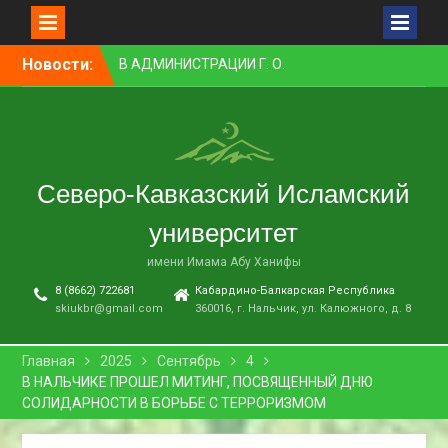
ВОПРОСАМ
МЕЖНАЦИОНАЛЬНЫХ И
МЕЖКОНФЕССИОНАЛЬНЫХ
Перейти
Новости:
ОТНОШЕНИЙ
к
ПРЕПОДАВАТЕЛЬ СКИУ
контенту
ЗАНЯЛ ПЕРВОЕ МЕСТО В
НОМИНАЦИИ «ЛУЧШАЯ
НАУЧНАЯ СТАТЬЯ»
В НАЛЬЧИКЕ СОСТОЯЛСЯ
Северо-Кавказский Исламский
ПРЕМЬЕРНЫЙ ПОКАЗ
ФИЛЬМА «ОДИН ДЕНЬ
университет
ОЖИДАНИЯ»
имени Имама Абу Ханифы
В СКИУ ПРОШЛИ
ВСТУПИТЕЛЬНЫЕ
8 (8662) 722681
Кабардино-Балкарская Республика
ЭКЗАМЕНЫ
skiukbr@gmail.com
360016, г. Нальчик, ул. Калюжного, д. 8
Главная
2025
Сентябрь
4
В НАЛЬЧИКЕ ПРОШЕЛ МИТИНГ, ПОСВЯЩЕННЫЙ ДНЮ
СОЛИДАРНОСТИ В БОРЬБЕ С ТЕРРОРИЗМОМ