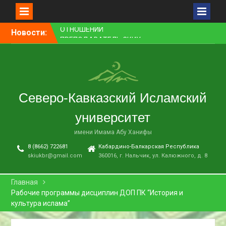
Перейти
Новости:
ПРЕПОДАВАТЕЛЬ СКИУ
к
ЗАНЯЛ ПЕРВОЕ МЕСТО В
контенту
НОМИНАЦИИ «ЛУЧШАЯ
НАУЧНАЯ СТАТЬЯ»
В НАЛЬЧИКЕ СОСТОЯЛСЯ
ПРЕМЬЕРНЫЙ ПОКАЗ
Северо-Кавказский Исламский
ФИЛЬМА «ОДИН ДЕНЬ
ОЖИДАНИЯ»
университет
В СКИУ ПРОШЛИ
ВСТУПИТЕЛЬНЫЕ
имени Имама Абу Ханифы
ЭКЗАМЕНЫ
8 (8662) 722681
Кабардино-Балкарская Республика
В АДМИНИСТРАЦИИ Г. О.
skiukbr@gmail.com
360016, г. Нальчик, ул. Калюжного, д. 8
НАЛЬЧИК ПРОШЛО
ЗАСЕДАНИЕ КОМИССИИ ПО
ВОПРОСАМ
Главная
МЕЖНАЦИОНАЛЬНЫХ И
Рабочие программы дисциплин ДОП ПК “История и
МЕЖКОНФЕССИОНАЛЬНЫХ
культура ислама”
ОТНОШЕНИЙ