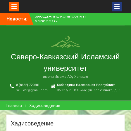
МЕЖНАЦИОНАЛЬНЫХ И
МЕЖКОНФЕССИОНАЛЬНЫХ
ОТНОШЕНИЙ
Перейти
Новости:
ПРЕПОДАВАТЕЛЬ СКИУ
к
ЗАНЯЛ ПЕРВОЕ МЕСТО В
контенту
НОМИНАЦИИ «ЛУЧШАЯ
НАУЧНАЯ СТАТЬЯ»
В НАЛЬЧИКЕ СОСТОЯЛСЯ
ПРЕМЬЕРНЫЙ ПОКАЗ
Северо-Кавказский Исламский
ФИЛЬМА «ОДИН ДЕНЬ
ОЖИДАНИЯ»
университет
В СКИУ ПРОШЛИ
ВСТУПИТЕЛЬНЫЕ
имени Имама Абу Ханифы
ЭКЗАМЕНЫ
8 (8662) 722681
Кабардино-Балкарская Республика
skiukbr@gmail.com
360016, г. Нальчик, ул. Калюжного, д. 8
Главная
Хадисоведение
Хадисоведение