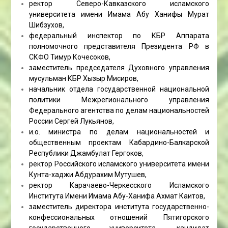
ректор Северо-Кавказского исламского
университета имени Имама Абу Ханифы Мурат
Шибзухов,
федеральный инспектор по КБР Аппарата
полномочного представителя Президента РФ в
СКФО Тимур Кочесоков,
заместитель председателя Духовного управления
мусульман КБР Хызыр Мисиров,
начальник отдела государственной национальной
политики Межрегионального управления
Федерального агентства по делам национальностей
России Сергей Лукьянов,
и.о. министра по делам национальностей и
общественным проектам Кабардино-Балкарской
Республики Джамбулат Гергоков,
ректор Российского исламского университета имени
Кунта-хаджи Абдурахим Мутушев,
ректор Карачаево-Черкесского Исламского
Института Имени Имама Абу-Ханифа Ахмат Каитов,
заместитель директора института государственно-
конфессиональных отношений Пятигорского