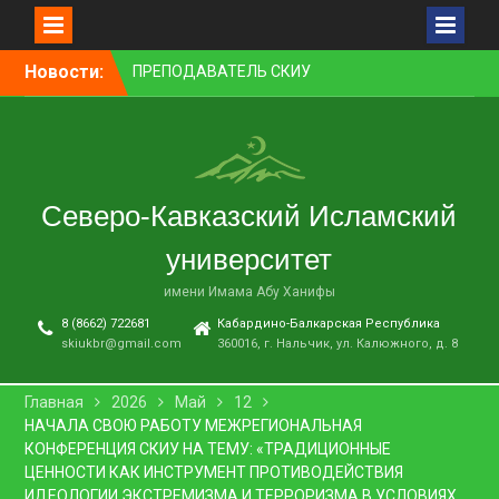
Перейти
Новости:
ПРЕПОДАВАТЕЛЬ СКИУ
к
ЗАНЯЛ ПЕРВОЕ МЕСТО В
контенту
НОМИНАЦИИ «ЛУЧШАЯ
НАУЧНАЯ СТАТЬЯ»
В НАЛЬЧИКЕ СОСТОЯЛСЯ
ПРЕМЬЕРНЫЙ ПОКАЗ
Северо-Кавказский Исламский
ФИЛЬМА «ОДИН ДЕНЬ
ОЖИДАНИЯ»
университет
В СКИУ ПРОШЛИ
ВСТУПИТЕЛЬНЫЕ
имени Имама Абу Ханифы
ЭКЗАМЕНЫ
8 (8662) 722681
Кабардино-Балкарская Республика
В АДМИНИСТРАЦИИ Г. О.
skiukbr@gmail.com
360016, г. Нальчик, ул. Калюжного, д. 8
НАЛЬЧИК ПРОШЛО
ЗАСЕДАНИЕ КОМИССИИ ПО
ВОПРОСАМ
Главная
2026
Май
12
МЕЖНАЦИОНАЛЬНЫХ И
НАЧАЛА СВОЮ РАБОТУ МЕЖРЕГИОНАЛЬНАЯ
МЕЖКОНФЕССИОНАЛЬНЫХ
КОНФЕРЕНЦИЯ СКИУ НА ТЕМУ: «ТРАДИЦИОННЫЕ
ОТНОШЕНИЙ
ЦЕННОСТИ КАК ИНСТРУМЕНТ ПРОТИВОДЕЙСТВИЯ
ИДЕОЛОГИИ ЭКСТРЕМИЗМА И ТЕРРОРИЗМА В УСЛОВИЯХ