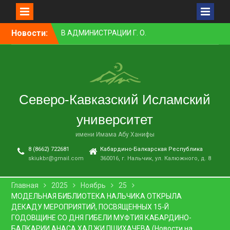
Перейти
Новости:
В АДМИНИСТРАЦИИ Г. О.
к
НАЛЬЧИК ПРОШЛО
контенту
ЗАСЕДАНИЕ КОМИССИИ ПО
ВОПРОСАМ
МЕЖНАЦИОНАЛЬНЫХ И
МЕЖКОНФЕССИОНАЛЬНЫХ
Северо-Кавказский Исламский
ОТНОШЕНИЙ
ПРЕПОДАВАТЕЛЬ СКИУ
университет
ЗАНЯЛ ПЕРВОЕ МЕСТО В
НОМИНАЦИИ «ЛУЧШАЯ
имени Имама Абу Ханифы
НАУЧНАЯ СТАТЬЯ»
8 (8662) 722681
Кабардино-Балкарская Республика
В НАЛЬЧИКЕ СОСТОЯЛСЯ
skiukbr@gmail.com
360016, г. Нальчик, ул. Калюжного, д. 8
ПРЕМЬЕРНЫЙ ПОКАЗ
ФИЛЬМА «ОДИН ДЕНЬ
ОЖИДАНИЯ»
Главная
2025
Ноябрь
25
В СКИУ ПРОШЛИ
МОДЕЛЬНАЯ БИБЛИОТЕКА НАЛЬЧИКА ОТКРЫЛА
ВСТУПИТЕЛЬНЫЕ
ДЕКАДУ МЕРОПРИЯТИЙ, ПОСВЯЩЕННЫХ 15-Й
ЭКЗАМЕНЫ
ГОДОВЩИНЕ СО ДНЯ ГИБЕЛИ МУФТИЯ КАБАРДИНО-
БАЛКАРИИ АНАСА ХАДЖИ ПШИХАЧЕВА (Новости на