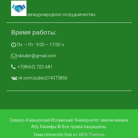
международное сотрудничество
Время работы:
Пн. — Пт.: 9:00 — 17:00 ч.
skiukbr@gmail.com
+7(8662) 722-681
vk.com/public214373856
Северо-Кавказский Исламский Университет имени имама
Абу Ханифы © Все права защищены.
Тема University Hub от
WEN Themes