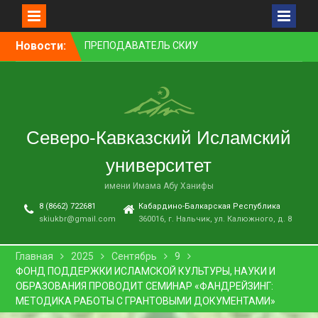
Перейти
Новости:
ПРЕПОДАВАТЕЛЬ СКИУ
к
ЗАНЯЛ ПЕРВОЕ МЕСТО В
контенту
НОМИНАЦИИ «ЛУЧШАЯ
НАУЧНАЯ СТАТЬЯ»
В НАЛЬЧИКЕ СОСТОЯЛСЯ
ПРЕМЬЕРНЫЙ ПОКАЗ
Северо-Кавказский Исламский
ФИЛЬМА «ОДИН ДЕНЬ
ОЖИДАНИЯ»
университет
В СКИУ ПРОШЛИ
ВСТУПИТЕЛЬНЫЕ
имени Имама Абу Ханифы
ЭКЗАМЕНЫ
8 (8662) 722681
Кабардино-Балкарская Республика
В АДМИНИСТРАЦИИ Г. О.
skiukbr@gmail.com
360016, г. Нальчик, ул. Калюжного, д. 8
НАЛЬЧИК ПРОШЛО
ЗАСЕДАНИЕ КОМИССИИ ПО
ВОПРОСАМ
Главная
2025
Сентябрь
9
МЕЖНАЦИОНАЛЬНЫХ И
ФОНД ПОДДЕРЖКИ ИСЛАМСКОЙ КУЛЬТУРЫ, НАУКИ И
МЕЖКОНФЕССИОНАЛЬНЫХ
ОБРАЗОВАНИЯ ПРОВОДИТ СЕМИНАР «ФАНДРЕЙЗИНГ:
ОТНОШЕНИЙ
МЕТОДИКА РАБОТЫ С ГРАНТОВЫМИ ДОКУМЕНТАМИ»