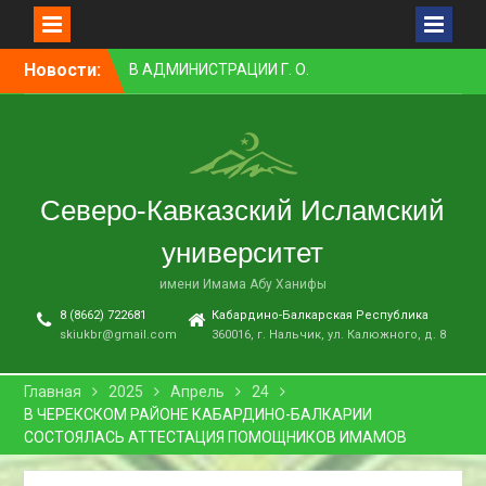
Перейти
Новости:
В АДМИНИСТРАЦИИ Г. О.
к
НАЛЬЧИК ПРОШЛО
контенту
ЗАСЕДАНИЕ КОМИССИИ ПО
ВОПРОСАМ
МЕЖНАЦИОНАЛЬНЫХ И
МЕЖКОНФЕССИОНАЛЬНЫХ
Северо-Кавказский Исламский
ОТНОШЕНИЙ
ПРЕПОДАВАТЕЛЬ СКИУ
университет
ЗАНЯЛ ПЕРВОЕ МЕСТО В
НОМИНАЦИИ «ЛУЧШАЯ
имени Имама Абу Ханифы
НАУЧНАЯ СТАТЬЯ»
8 (8662) 722681
Кабардино-Балкарская Республика
В НАЛЬЧИКЕ СОСТОЯЛСЯ
skiukbr@gmail.com
360016, г. Нальчик, ул. Калюжного, д. 8
ПРЕМЬЕРНЫЙ ПОКАЗ
ФИЛЬМА «ОДИН ДЕНЬ
ОЖИДАНИЯ»
Главная
2025
Апрель
24
В СКИУ ПРОШЛИ
В ЧЕРЕКСКОМ РАЙОНЕ КАБАРДИНО-БАЛКАРИИ
ВСТУПИТЕЛЬНЫЕ
СОСТОЯЛАСЬ АТТЕСТАЦИЯ ПОМОЩНИКОВ ИМАМОВ
ЭКЗАМЕНЫ