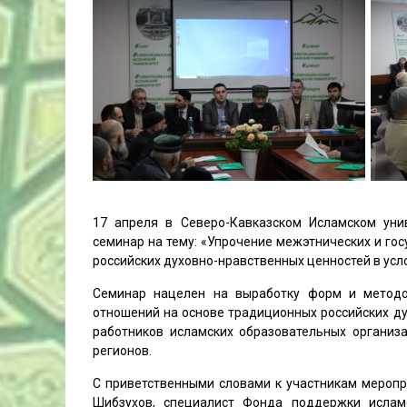
17 апреля в Северо-Кавказском Исламском ун
семинар на тему: «Упрочение межэтнических и го
российских духовно-нравственных ценностей в усл
Семинар нацелен на выработку форм и методов
отношений на основе традиционных российских ду
работников исламских образовательных организ
регионов.
С приветственными словами к участникам мероп
Шибзухов, специалист Фонда поддержки исламс