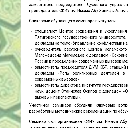
заместитель председателя Духовного управлен
преподаватель СКИУ им. Имама Абу Ханифы Алим 
Спикерами обучающего семинара выступили:
специалист Центра сохранения и укрепления
Пятигорского государственного университета
докладом на тему: «Управление конфликтами на
руководитель ресурсного центра исламского
Магомедсаид Магомедов с докладом «Сохранен
России в преодолении современных вызовов меж
заместитель председателя ДУМ КБР, старший
докладом «Роль религиозных деятелей в т
современных вызовов»;
заместитель директора института государств
наук, доцент Станислав Осипов с докладом «
вызовы и перспективы».
Участники семинара обсудили ключевые воп
разработаны методические рекомендации по обсу
Семинар был организован СКИУ им. Имама Абу
традиционных российских духовно-нравственных 