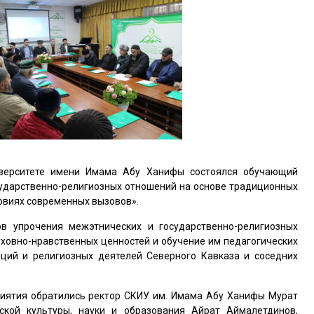
иверситете имени Имама Абу Ханифы состоялся обучающий
сударственно-религиозных отношений на основе традиционных
овиях современных вызовов».
 упрочения межэтнических и государственно-религиозных
ховно-нравственных ценностей и обучение им педагогических
аций и религиозных деятелей Северного Кавказа и соседних
риятия обратились ректор СКИУ им. Имама Абу Ханифы Мурат
кой культуры, науки и образования Айрат Аймалетдинов,