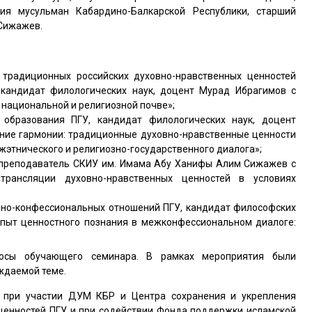
ия мусульман Кабардино-Балкарской Республики, старший
Сижажев.
 традиционных российских духовно-нравственных ценностей
, кандидат филологических наук, доцент Мурад Ибрагимов с
 национальной и религиозной почве»;
 образования ПГУ, кандидат филологических наук, доцент
ие гармонии: традиционные духовно-нравственные ценности
этнического и религиозно-государственного диалога»;
 преподаватель СКИУ им. Имама Абу Ханифы Алим Сижажев с
рансляции духовно-нравственных ценностей в условиях
енно-конфессиональных отношений ПГУ, кандидат философских
Опыт ценностного познания в межконфессиональном диалоге:
росы обучающего семинара. В рамках мероприятия были
ждаемой теме.
 при участии ДУМ КБР и Центра сохранения и укрепления
ценностей ПГУ и при содействии Фонда поддержки исламской