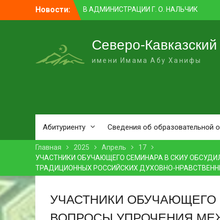
Перейти
Новости:
ПРЕПОДАВАТЕЛЬ СКИУ ЗАНЯЛ ПЕРВОЕ
к
МЕСТО В НОМИНАЦИИ «ЛУЧШАЯ
контенту
НАУЧНАЯ СТАТЬЯ»
В НАЛЬЧИКЕ СОСТОЯЛСЯ ПРЕМЬЕРНЫЙ
Северо-Кавказский
ПОКАЗ ФИЛЬМА «ОДИН ДЕНЬ
имени Имама Абу Ханифы
ОЖИДАНИЯ»
В СКИУ ПРОШЛИ ВСТУПИТЕЛЬНЫЕ
ЭКЗАМЕНЫ
В АДМИНИСТРАЦИИ Г. О. НАЛЬЧИК
ПРОШЛО ЗАСЕДАНИЕ КОМИССИИ ПО
ВОПРОСАМ МЕЖНАЦИОНАЛЬНЫХ И
МЕЖКОНФЕССИОНАЛЬНЫХ
Абитуриенту
Сведения об образовательной 
ОТНОШЕНИЙ
Главная
2025
Апрель
17
УЧАСТНИКИ ОБУЧАЮЩЕГО СЕМИНАРА В СКИУ ОБСУДИ
ТРАДИЦИОННЫХ РОССИЙСКИХ ДУХОВНО-НРАВСТВЕНН
УЧАСТНИКИ ОБУЧАЮЩЕГО 
ВОПРОСЫ УПРОЧЕНИЯ МЕ