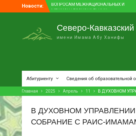
Перейти
Новости:
ПРЕПОДАВАТЕЛЬ СКИУ ЗАНЯЛ ПЕРВОЕ
к
МЕСТО В НОМИНАЦИИ «ЛУЧШАЯ
контенту
НАУЧНАЯ СТАТЬЯ»
В НАЛЬЧИКЕ СОСТОЯЛСЯ ПРЕМЬЕРНЫЙ
Северо-Кавказский
ПОКАЗ ФИЛЬМА «ОДИН ДЕНЬ
имени Имама Абу Ханифы
ОЖИДАНИЯ»
В СКИУ ПРОШЛИ ВСТУПИТЕЛЬНЫЕ
ЭКЗАМЕНЫ
В АДМИНИСТРАЦИИ Г. О. НАЛЬЧИК
ПРОШЛО ЗАСЕДАНИЕ КОМИССИИ ПО
ВОПРОСАМ МЕЖНАЦИОНАЛЬНЫХ И
МЕЖКОНФЕССИОНАЛЬНЫХ
Абитуриенту
Сведения об образовательной 
ОТНОШЕНИЙ
Главная
2025
Апрель
11
В ДУХОВНОМ УПР
В ДУХОВНОМ УПРАВЛЕНИИ
СОБРАНИЕ С РАИС-ИМАМА