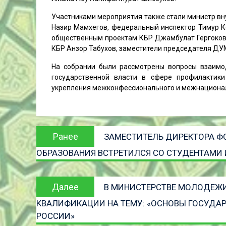
Участниками мероприятия также стали министр вн
Назир Мамхегов, федеральный инспектор Тимур К
общественным проектам КБР Джамбулат Гергоков
КБР Анзор Табухов, заместители председателя Д
На собрании были рассмотрены вопросы взаимо
государственной власти в сфере профилактики
укрепления межконфессионального и межнациональ
Навигация
Предыдущая
Ранее
ЗАМЕСТИТЕЛЬ ДИРЕКТОРА Ф
по
запись:
ОБРАЗОВАНИЯ ВСТРЕТИЛСЯ СО СТУДЕНТАМИ
записям
Следующая
Далее
В МИНИСТЕРСТВЕ МОЛОДЕЖИ
запись
КВАЛИФИКАЦИИ НА ТЕМУ: «ОСНОВЫ ГОСУДА
РОССИИ»