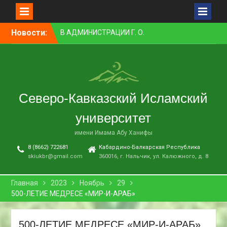
Перейти
Новости:
ПРЕПОДАВАТЕЛЬ СКИУ
к
ЗАНЯЛ ПЕРВОЕ МЕСТО В
контенту
НОМИНАЦИИ «ЛУЧШАЯ
НАУЧНАЯ СТАТЬЯ»
В НАЛЬЧИКЕ СОСТОЯЛСЯ
ПРЕМЬЕРНЫЙ ПОКАЗ
Северо-Кавказский Исламский
ФИЛЬМА «ОДИН ДЕНЬ
ОЖИДАНИЯ»
университет
В СКИУ ПРОШЛИ
ВСТУПИТЕЛЬНЫЕ
имени Имама Абу Ханифы
ЭКЗАМЕНЫ
8 (8662) 722681
Кабардино-Балкарская Республика
В АДМИНИСТРАЦИИ Г. О.
skiukbr@gmail.com
360016, г. Нальчик, ул. Калюжного, д. 8
НАЛЬЧИК ПРОШЛО
ЗАСЕДАНИЕ КОМИССИИ ПО
ВОПРОСАМ
Главная
2023
Ноябрь
29
МЕЖНАЦИОНАЛЬНЫХ И
500-ЛЕТИЕ МЕДРЕСЕ «МИР-И-АРАБ»
МЕЖКОНФЕССИОНАЛЬНЫХ
ОТНОШЕНИЙ
500-ЛЕТИЕ МЕДРЕСЕ «МИР-И-АРАБ»