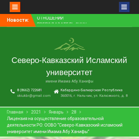
Перейти
Новости:
ПРЕПОДАВАТЕЛЬ СКИУ
к
ЗАНЯЛ ПЕРВОЕ МЕСТО В
контенту
НОМИНАЦИИ «ЛУЧШАЯ
НАУЧНАЯ СТАТЬЯ»
В НАЛЬЧИКЕ СОСТОЯЛСЯ
ПРЕМЬЕРНЫЙ ПОКАЗ
Северо-Кавказский Исламский
ФИЛЬМА «ОДИН ДЕНЬ
ОЖИДАНИЯ»
университет
В СКИУ ПРОШЛИ
ВСТУПИТЕЛЬНЫЕ
имени Имама Абу Ханифы
ЭКЗАМЕНЫ
8 (8662) 722681
Кабардино-Балкарская Республика
В АДМИНИСТРАЦИИ Г. О.
skiukbr@gmail.com
360016, г. Нальчик, ул. Калюжного, д. 8
НАЛЬЧИК ПРОШЛО
ЗАСЕДАНИЕ КОМИССИИ ПО
ВОПРОСАМ
Главная
2021
Январь
28
МЕЖНАЦИОНАЛЬНЫХ И
Лицензия на осуществление образовательной
МЕЖКОНФЕССИОНАЛЬНЫХ
деятельности РО: ООВО “Северо-Кавказский исламский
ОТНОШЕНИЙ
университет имени Имама Абу Ханифы”