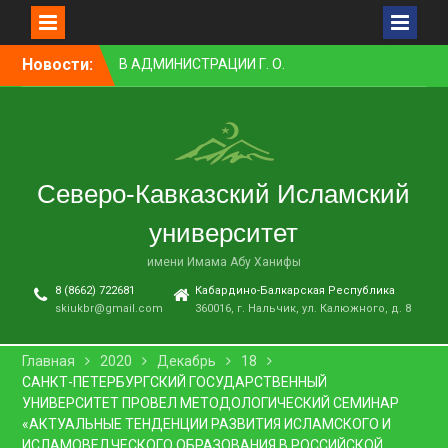
Перейти
Новости:
В АДМИНИСТРАЦИИ Г. О.
к
НАЛЬЧИК ПРОШЛО
контенту
ЗАСЕДАНИЕ КОМИССИИ ПО
ВОПРОСАМ
МЕЖНАЦИОНАЛЬНЫХ И
МЕЖКОНФЕССИОНАЛЬНЫХ
Северо-Кавказский Исламский
ОТНОШЕНИЙ
ПРЕПОДАВАТЕЛЬ СКИУ
университет
ЗАНЯЛ ПЕРВОЕ МЕСТО В
НОМИНАЦИИ «ЛУЧШАЯ
имени Имама Абу Ханифы
НАУЧНАЯ СТАТЬЯ»
8 (8662) 722681
Кабардино-Балкарская Республика
В НАЛЬЧИКЕ СОСТОЯЛСЯ
skiukbr@gmail.com
360016, г. Нальчик, ул. Калюжного, д. 8
ПРЕМЬЕРНЫЙ ПОКАЗ
ФИЛЬМА «ОДИН ДЕНЬ
ОЖИДАНИЯ»
Главная
2020
Декабрь
18
В СКИУ ПРОШЛИ
САНКТ-ПЕТЕРБУРГСКИЙ ГОСУДАРСТВЕННЫЙ
ВСТУПИТЕЛЬНЫЕ
УНИВЕРСИТЕТ ПРОВЕЛ МЕТОДОЛОГИЧЕСКИЙ СЕМИНАР
ЭКЗАМЕНЫ
«АКТУАЛЬНЫЕ ТЕНДЕНЦИИ РАЗВИТИЯ ИСЛАМСКОГО И
ИСЛАМОВЕДЧЕСКОГО ОБРАЗОВАНИЯ В РОССИЙСКОЙ