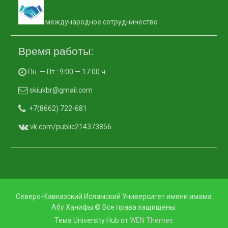
международное сотрудничество
Время работы:
Пн. — Пт.: 9:00 — 17:00 ч.
skiukbr@gmail.com
+7(8662) 722-681
vk.com/public214373856
Северо-Кавказский Исламский Университет имени имама
Абу Ханифы © Все права защищены.
Тема University Hub от
WEN Themes