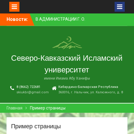
Перейти
Новости:
В АДМИНИСТРАЦИИ Г. О.
к
НАЛЬЧИК ПРОШЛО
контенту
ЗАСЕДАНИЕ КОМИССИИ ПО
ВОПРОСАМ
МЕЖНАЦИОНАЛЬНЫХ И
МЕЖКОНФЕССИОНАЛЬНЫХ
Северо-Кавказский Исламский
ОТНОШЕНИЙ
ПРЕПОДАВАТЕЛЬ СКИУ
университет
ЗАНЯЛ ПЕРВОЕ МЕСТО В
НОМИНАЦИИ «ЛУЧШАЯ
имени Имама Абу Ханифы
НАУЧНАЯ СТАТЬЯ»
8 (8662) 722681
Кабардино-Балкарская Республика
В НАЛЬЧИКЕ СОСТОЯЛСЯ
skiukbr@gmail.com
360016, г. Нальчик, ул. Калюжного, д. 8
ПРЕМЬЕРНЫЙ ПОКАЗ
ФИЛЬМА «ОДИН ДЕНЬ
ОЖИДАНИЯ»
Главная
Пример страницы
В СКИУ ПРОШЛИ
ВСТУПИТЕЛЬНЫЕ
Пример страницы
ЭКЗАМЕНЫ