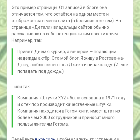
Это пример страницы. От записей в блоге она
отличается тем, что остаётся на одном месте и
отображается в меню сайта (в большинстве тем). На
странице «Детали» владельцы сайтов обычно
рассказывают о себе потенциальным посетителям.
Например, так:
Привет! Днём я курьер, а вечером — подающий
надежды актёр. Это мой блог. Я живу в Ростове-на-
Дону, люблю своего пса Джека и пинаколаду. (И ещё
попадать под дождь.)
…или так:
Компания «Штучки XYZ» была основана в 1971 году
и с тех пор производит качественные штучки.
Компания находится в Готэм-сити, имеет штат из
более чем 2000 сотрудников и приносит много
пользы жителям Готэма.
Перейдите
в консоль
, чтобы удалить эту страницу и