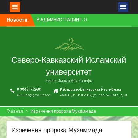
Перейти
Новости:
В АДМИНИСТРАЦИИ Г. О.
к
НАЛЬЧИК ПРОШЛО
контенту
ЗАСЕДАНИЕ КОМИССИИ ПО
ВОПРОСАМ
МЕЖНАЦИОНАЛЬНЫХ И
МЕЖКОНФЕССИОНАЛЬНЫХ
Северо-Кавказский Исламский
ОТНОШЕНИЙ
ПРЕПОДАВАТЕЛЬ СКИУ
университет
ЗАНЯЛ ПЕРВОЕ МЕСТО В
НОМИНАЦИИ «ЛУЧШАЯ
имени Имама Абу Ханифы
НАУЧНАЯ СТАТЬЯ»
8 (8662) 722681
Кабардино-Балкарская Республика
В НАЛЬЧИКЕ СОСТОЯЛСЯ
skiukbr@gmail.com
360016, г. Нальчик, ул. Калюжного, д. 8
ПРЕМЬЕРНЫЙ ПОКАЗ
ФИЛЬМА «ОДИН ДЕНЬ
ОЖИДАНИЯ»
Главная
Изречения пророка Мухаммада
В СКИУ ПРОШЛИ
ВСТУПИТЕЛЬНЫЕ
Изречения пророка Мухаммада
ЭКЗАМЕНЫ