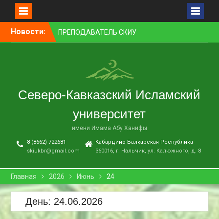
Перейти
Новости:
ПРЕПОДАВАТЕЛЬ СКИУ
к
ЗАНЯЛ ПЕРВОЕ МЕСТО В
контенту
НОМИНАЦИИ «ЛУЧШАЯ
НАУЧНАЯ СТАТЬЯ»
В НАЛЬЧИКЕ СОСТОЯЛСЯ
ПРЕМЬЕРНЫЙ ПОКАЗ
Северо-Кавказский Исламский
ФИЛЬМА «ОДИН ДЕНЬ
ОЖИДАНИЯ»
университет
В СКИУ ПРОШЛИ
ВСТУПИТЕЛЬНЫЕ
имени Имама Абу Ханифы
ЭКЗАМЕНЫ
8 (8662) 722681
Кабардино-Балкарская Республика
В АДМИНИСТРАЦИИ Г. О.
skiukbr@gmail.com
360016, г. Нальчик, ул. Калюжного, д. 8
НАЛЬЧИК ПРОШЛО
ЗАСЕДАНИЕ КОМИССИИ ПО
ВОПРОСАМ
Главная
2026
Июнь
24
МЕЖНАЦИОНАЛЬНЫХ И
МЕЖКОНФЕССИОНАЛЬНЫХ
День:
24.06.2026
ОТНОШЕНИЙ